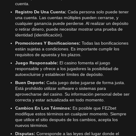
cuenta.
Registro De Una Cuenta:
Cada persona solo puede tener
una cuenta. Las cuentas múltiples pueden cerrarse, y
cualquier ganancia puede perderse. Al realizar un depósito
o retirar dinero, puede necesitar mostrar una prueba de
identidad (identificación).
Promociones Y Bonificaciones:
Todas las bonificaciones
están sujetas a condiciones. Es importante cumplir los
requisitos de apuesta y los plazos.
Juego Responsable:
El casino fomenta el juego
responsable y ofrece a los jugadores la posibilidad de
autoexcluirse y establecer límites de depósito.
Buen Deporte:
Cada juego debe jugarse de forma justa.
Está prohibido utilizar software o sistemas para
aprovecharse del casino. Su información personal debe ser
correcta y estar actualizada en todo momento.
Cambios En Los Términos:
Es posible que FEZbet
modifique estos términos en cualquier momento. Siempre
que utilice el sitio después de los cambios, acepta los
nuevos términos.
Disputas:
Corresponde a las leyes del lugar donde el