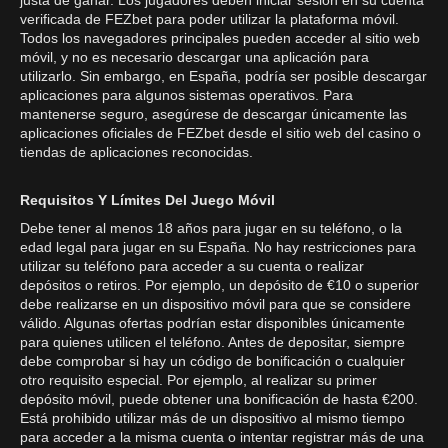
justa de ganar. Los jugadores deben iniciar sesión en su cuenta
verificada de FEZbet para poder utilizar la plataforma móvil.
Todos los navegadores principales pueden acceder al sitio web
móvil, y no es necesario descargar una aplicación para
utilizarlo. Sin embargo, en España, podría ser posible descargar
aplicaciones para algunos sistemas operativos. Para
mantenerse seguro, asegúrese de descargar únicamente las
aplicaciones oficiales de FEZbet desde el sitio web del casino o
tiendas de aplicaciones reconocidas.
Requisitos Y Límites Del Juego Móvil
Debe tener al menos 18 años para jugar en su teléfono, o la
edad legal para jugar en su España. No hay restricciones para
utilizar su teléfono para acceder a su cuenta o realizar
depósitos o retiros. Por ejemplo, un depósito de €10 o superior
debe realizarse en un dispositivo móvil para que se considere
válido. Algunas ofertas podrían estar disponibles únicamente
para quienes utilicen el teléfono. Antes de depositar, siempre
debe comprobar si hay un código de bonificación o cualquier
otro requisito especial. Por ejemplo, al realizar su primer
depósito móvil, puede obtener una bonificación de hasta €200.
Está prohibido utilizar más de un dispositivo al mismo tiempo
para acceder a la misma cuenta o intentar registrar más de una