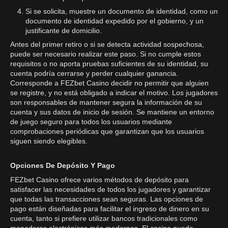
Si se solicita, muestre un documento de identidad, como un
documento de identidad expedido por el gobierno, y un
justificante de domicilio.
Antes del primer retiro o si se detecta actividad sospechosa,
puede ser necesario realizar este paso. Si no cumple estos
requisitos o no aporta pruebas suficientes de su identidad, su
cuenta podría cerrarse y perder cualquier ganancia.
Corresponde a FEZbet Casino decidir no permitir que alguien
se registre, y no está obligado a indicar el motivo. Los jugadores
son responsables de mantener segura la información de su
cuenta y sus datos de inicio de sesión. Se mantiene un entorno
de juego seguro para todos los usuarios mediante
comprobaciones periódicas que garantizan que los usuarios
siguen siendo elegibles.
Opciones De Depósito Y Pago
FEZbet Casino ofrece varios métodos de depósito para
satisfacer las necesidades de todos los jugadores y garantizar
que todas las transacciones sean seguras. Las opciones de
pago están diseñadas para facilitar el ingreso de dinero en su
cuenta, tanto si prefiere utilizar bancos tradicionales como