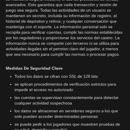
avanzados. Esto garantiza que cada transacción y sesión de
juego sea segura. Todas las actividades de un usuario se
mantienen en secreto, incluida su información de registro, el
historial de depósitos y retiros, y cualquier conversación que
mantenga con el soporte. La información personal solo se
recopila para verificar cuentas, cumplir las normas establecidas
por los reguladores y proporcionar los servicios del casino. La
información nunca se comparte con terceros ni se utiliza para
actividades ilegales sin el permiso claro del jugador, a menos
que sea necesario para cumplir las normas o procesar pagos.
Medidas De Seguridad Clave
Todos los datos se cifran con SSL de 128 bits
se aplican procedimientos de verificación estrictos para
impedir el acceso no autorizado
las cuentas se supervisan constantemente para detectar
cualquier actividad sospechosa
los datos se almacenan en servidores seguros a los que
solo pueden acceder determinadas personas
se puede pedir a los jugadores que muestren pruebas de
su edad, domicilio y español