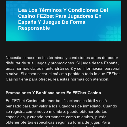
Lea Los Términos Y Condiciones Del
Casino FEZbet Para Jugadores En
España Y Juegue De Forma
Responsable
Necesita conocer estos términos y condiciones antes de poder
disfrutar de sus juegos y promociones. Si juega desde España,
unas normas claras mantendrán su € y su información personal
a salvo. Si desea sacar el máximo partido a todo lo que FEZbet
Casino tiene para ofrecer, lea estas normas con atención.
Promociones Y Bonificaciones En FEZbet Casino
En FEZbet Casino, obtener bonificaciones es fácil y está
pensado para dar valor a los jugadores de inmediato. Cuando
se registra como nuevo miembro, puede obtener ofertas
especiales, y cuando permanece como miembro, puede
obtener ofertas específicas según su forma de jugar. Para