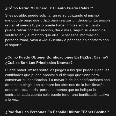
¿Cómo Retiro Mi Dinero, Y Cuánto Puedo Retirar?
Si es posible, puede solicitar un retiro utilizando el mismo
método de pago que utilizó para realizar un depósito. Es posible
retirar al menos €, pero puede haber límites sobre cuánto
puede retirar por transacción, día o mes, según su estado de
verificación y el método que elija. Si necesita información
personalizada, vaya a «Mi Cuenta» o póngase en contacto con
el soporte.
¿Cómo Puedo Obtener Bonificaciones En FEZbet Casino?
¿Cuáles Son Las Principales Normas?
Puede haber límites sobre los juegos a los que puede jugar, las
cantidades que puede apostar y el tiempo que tiene para
conservar su bonificación. La mayoría de las bonificaciones son
de tema a elegir. Lea siempre los términos de la bonificación
antes de reclamarla, porque a menos que se indique lo
contrario, cada cuenta solo puede tener una bonificación activa
a la vez.
¿Podrían Las Personas En España Utilizar FEZbet Casino?