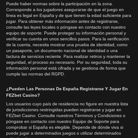
Puede haber normas sobre la participación en la zona.
Corresponde a los jugadores asegurarse de que el juego en
línea es legal en España y de que tienen la edad suficiente para
jugar. Para obtener más información antes de registrarse,
consulte las leyes locales o póngase en contacto con nuestro
equipo de soporte. Puede proteger su información personal y
verificar su cuenta en unos sencillos pasos. Para la verificación
de la cuenta, necesita mostrar una prueba de identidad, como
un pasaporte, un documento nacional de identidad o una
factura de servicios reciente. Para realizar retiros y mantener la
seguridad, el proceso es necesario. Por su seguridad, toda su
información personal está cifrada y se gestiona de forma que
cumple las normas del RGPD.
¿Pueden Las Personas De España Registrarse Y Jugar En
FEZbet Casino?
Los usuarios cuyo país de residencia no figure en nuestra lista
de jurisdicciones restringidas pueden registrarse y jugar en
FEZbet Casino. Consulte nuestros Términos y Condiciones o
póngase en contacto con nuestro Equipo de Soporte para
comprobar si España es elegible. Depende de dónde viva si
puede jugar a determinados juegos o utilizar determinados