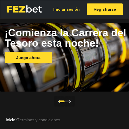
Iniciar sesión
Registrarse
¡Comienza la Carrera del
Tesoro esta noche!
Juega ahora
Inicio
Términos y condiciones