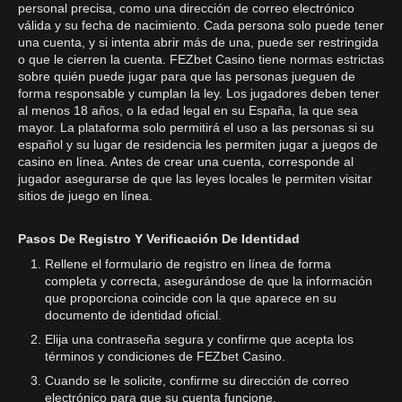
personal precisa, como una dirección de correo electrónico
válida y su fecha de nacimiento. Cada persona solo puede tener
una cuenta, y si intenta abrir más de una, puede ser restringida
o que le cierren la cuenta. FEZbet Casino tiene normas estrictas
sobre quién puede jugar para que las personas jueguen de
forma responsable y cumplan la ley. Los jugadores deben tener
al menos 18 años, o la edad legal en su España, la que sea
mayor. La plataforma solo permitirá el uso a las personas si su
español y su lugar de residencia les permiten jugar a juegos de
casino en línea. Antes de crear una cuenta, corresponde al
jugador asegurarse de que las leyes locales le permiten visitar
sitios de juego en línea.
Pasos De Registro Y Verificación De Identidad
Rellene el formulario de registro en línea de forma
completa y correcta, asegurándose de que la información
que proporciona coincide con la que aparece en su
documento de identidad oficial.
Elija una contraseña segura y confirme que acepta los
términos y condiciones de FEZbet Casino.
Cuando se le solicite, confirme su dirección de correo
electrónico para que su cuenta funcione.