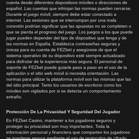
cuenta desde diferentes dispositivos móviles o direcciones de
español. Las cuentas que infrinjan las normas pueden cerrarse.
Durante el juego móvil, siempre debe estar conectado a
internet. Las sesiones que se interrumpan por una mala
conexión podrían significar que las apuestas no se completen o
que se pierda el progreso del juego. Los juegos a los que puede
jugar pueden depender del tipo de dispositivo que tenga y de
las normas en España. Establezca contraseñas seguras y
únicas para su cuenta de FEZbet y asegúrese de que el
sistema operativo de su dispositivo esté siempre actualizado
para disfrutar de la experiencia más segura. El personal de
soporte de FEZbet puede guiarle paso a paso en el uso de la
aplicación o el sitio web móvil si necesita orientación. Las
normas para utilizar la plataforma móvil son las mismas que las
del sitio principal. Tanto los usuarios de escritorio como los
móviles son vigilados por si se detecta un comportamiento
extraño.
Protección De La Privacidad Y Seguridad Del Jugador
En FEZbet Casino, mantener a los jugadores seguros y
proteger su privacidad son muy importantes. Toda la
información personal y financiera que comparten los jugadores
se mantiene segura mediante el uso de protocolos de cifrado